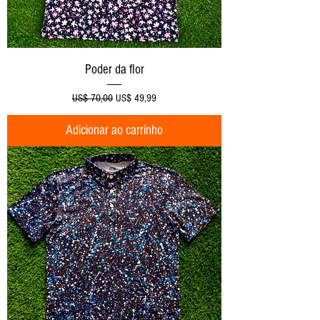
Poder da flor
Preço normal
Preço promocional
US$ 70,00
US$ 49,99
Adicionar ao carrinho