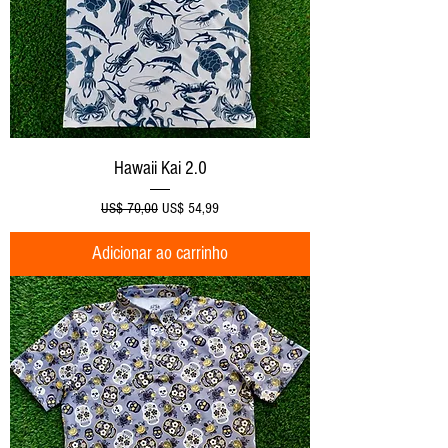
Hawaii Kai 2.0
Preço normal
Preço promocional
US$ 70,00
US$ 54,99
Adicionar ao carrinho