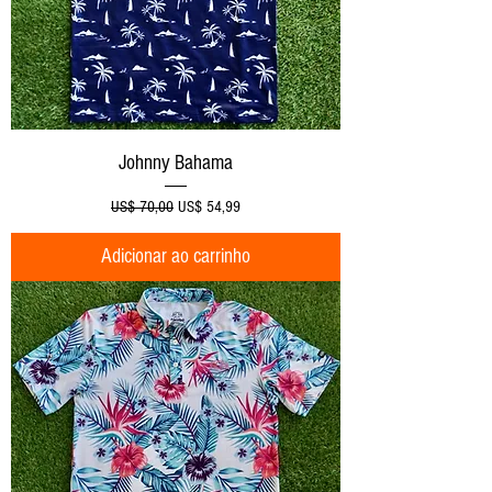
Johnny Bahama
Preço normal
Preço promocional
US$ 70,00
US$ 54,99
Adicionar ao carrinho