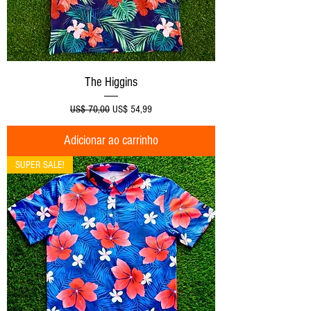
The Higgins
Preço normal
Preço promocional
US$ 70,00
US$ 54,99
Adicionar ao carrinho
SUPER SALE!