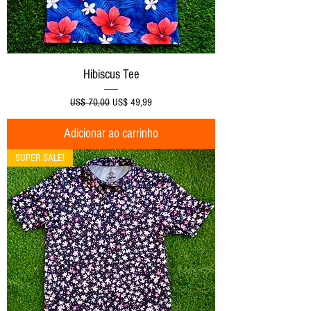
Hibiscus Tee
Preço normal
Preço promocional
US$ 70,00
US$ 49,99
Adicionar ao carrinho
SUPER SALE!