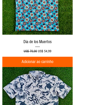
Dia de los Muertos
Preço normal
Preço promocional
US$ 70,00
US$ 54,99
Adicionar ao carrinho