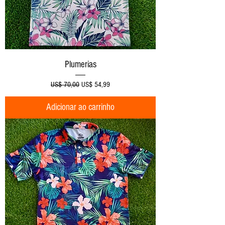
Plumerias
Preço normal
Preço promocional
US$ 70,00
US$ 54,99
Adicionar ao carrinho