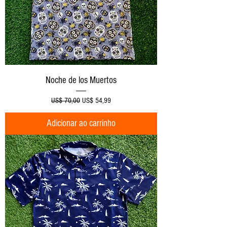
Noche de los Muertos
Preço normal
Preço promocional
US$ 70,00
US$ 54,99
Adicionar ao carrinho