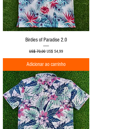
Birdies of Paradise 2.0
Preço normal
Preço promocional
US$ 70,00
US$ 54,99
Adicionar ao carrinho