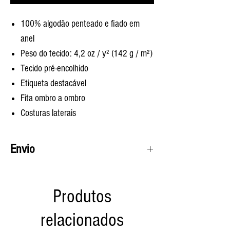
100% algodão penteado e fiado em
anel
Peso do tecido: 4,2 oz / y² (142 g / m²)
Tecido pré-encolhido
Etiqueta destacável
Fita ombro a ombro
Costuras laterais
Envio
Moletons
e
camisetas
leve de 1 a 2 semanas
para o envio.
Produtos
relacionados