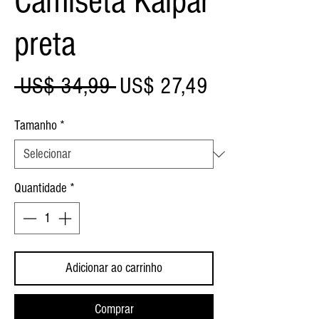
Camiseta Kaipar
preta
Preço
Preço
 US$ 34,99 
US$ 27,49
normal
promocional
Tamanho
*
Quantidade
*
Adicionar ao carrinho
Comprar