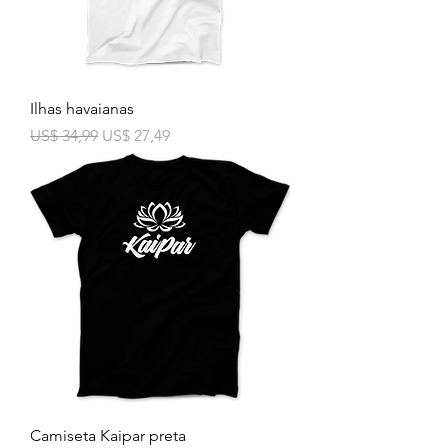
Ilhas havaianas
Preço normal
Preço promocional
US$ 34,99
US$ 27,49
Camiseta Kaipar preta