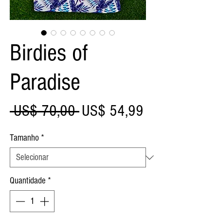
Birdies of
Paradise
Preço
Preço
 US$ 70,00 
US$ 54,99
normal
promocional
Tamanho
*
Quantidade
*