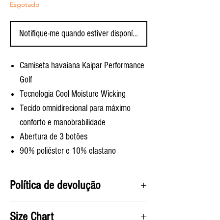
Esgotado
Notifique-me quando estiver disponível
Camiseta havaiana Kaipar Performance
Golf
Tecnologia Cool Moisture Wicking
Tecido omnidirecional para máximo
conforto e manobrabilidade
Abertura de 3 botões
90% poliéster e 10% elastano
Política de devolução
Satifisaction Guaranteed. Aceitaremos todas as
Size Chart
devoluções e pagaremos pela etiqueta de