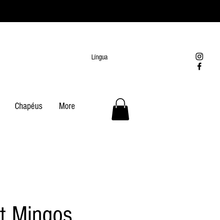
Língua
Chapéus
More
t Mingos