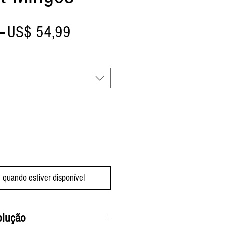
Preço
Preço
 
US$ 54,99
normal
promocional
 quando estiver disponível
olução