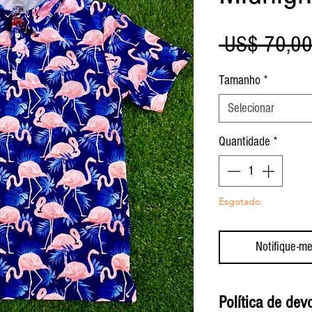
 US$ 70,00
Tamanho
*
Selecionar
Quantidade
*
Esgotado
Notifique-me
Política de dev